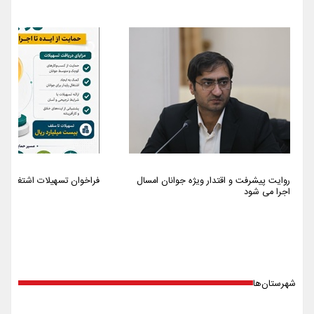
روایت پیشرفت و اقتدار ویژه جوانان امسال
فراخوان تسهیلات اشتغالزایی سا
اجرا می شود
شهرستان‌ها