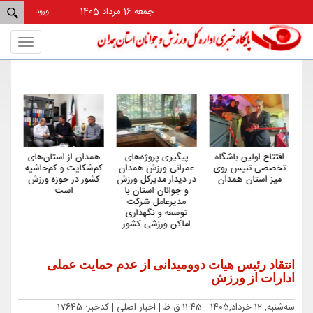
جمعه 16 مرداد 1405
ورود
Toggle
gation
آغاز اردوی تیم ملی
افتتاح اولین باشگاه
پیگیری پروژه‌های
هم
پارادوومیدانی در
تخصصی تنیس روی
عمرانی ورزش همدان
کم‌
همدان/ حضور ۵
میز استان همدان
در دیدار مدیرکل ورزش
کش
همدانی در اردو
و جوانان استان با
مدیرعامل شرکت
توسعه و نگهداری
اماکن ورزشی کشور
انتقاد رئیس هیات دوومیدانی از عدم حمایت عملی
ادارات از ورزش
ﺳﻪشنبه, 12 خرداد,1405 - 11:45 ق.ظ |
اخبار اصلی
| کدخبر: 17645