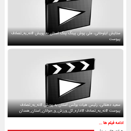
ستایش ایلوخانی، ملی پوش پینگ پنگ استان به پویش #نه_به_تصادف
پیوست
سعید دهقانی، رئیس هیات بوکس استان به پویش #نه_به_تصادف
پیوست #نه_به_تصادف #اداره_کل_ورزش_و_جوانان_استان_همدان
ادامه فیلم ها ...