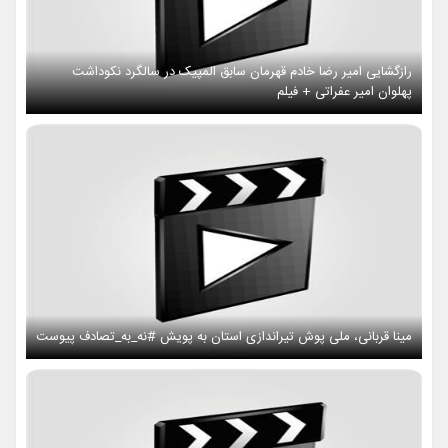
رازگشایی امیر رضا خادم قهرمان سابق المپیک در سالگرد نکوداشت
پهلوان امیر عفراتی + فیلم
مینا قربانی، ملی پوش تیراندازی استان به پویش #نه_به_تصادف پیوست