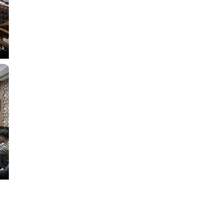
دی
مج