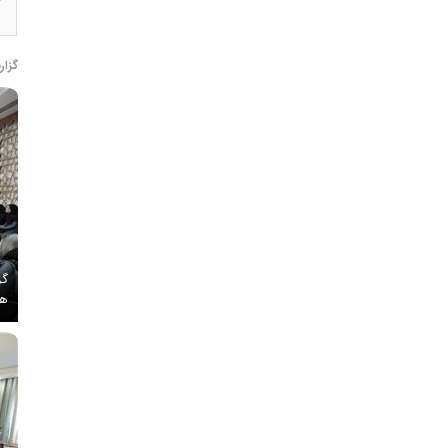
گزار
گز
هم