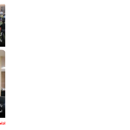
گز
یا
با
اس
ادا