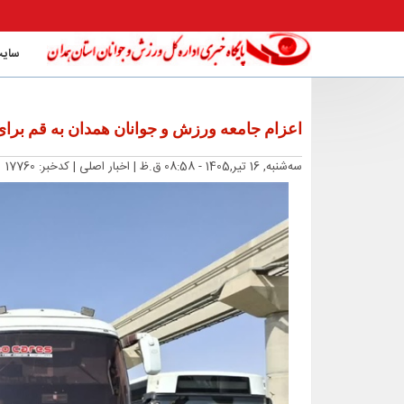
سایت
اعزام جامعه ورزش و جوانان همدان به قم برای
ﺳﻪشنبه, 16 تیر,1405 - 08:58 ق.ظ |
اخبار اصلی
| کدخبر: 17760