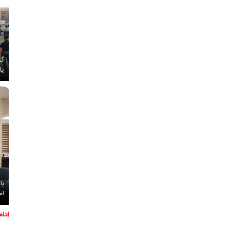
گز
یا
با
اس
ادا