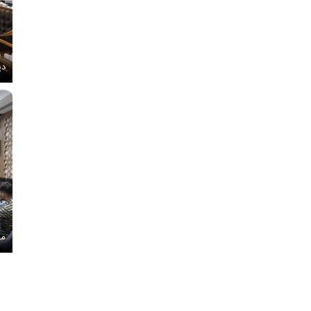
دی
مج