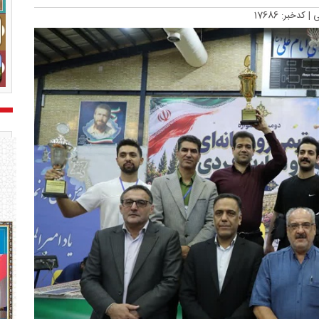
ی
| کدخبر: 17686