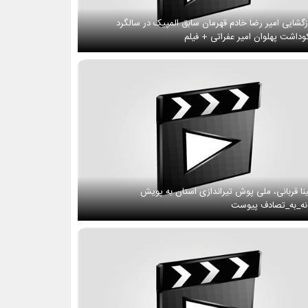
زگشایی امیر رضا خادم قهرمان سابق المپیک در سالگرد
وداشت پهلوان امیر عفراتی + فیلم
نا قربانی، ملی پوش تیراندازی استان به پویش
ه_به_تصادف پیوست