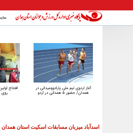
سایت
پارادوومیدانی در
افتتاح اولین باشگاه تخصصی تنیس
پیگیری پ
روی میز استان همدان
همدان در
جوانان اس
توسعه و نگه
اسدآباد میزبان مسابقات اسکیت استان همدان