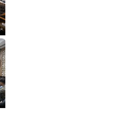
دی
مج