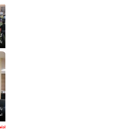
گز
یا
با
اس
ادا