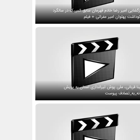
زگشایی امیر رضا خادم قهرمان سابق المپیک در سالگرد
وداشت پهلوان امیر عفراتی + فیلم
نا قربانی، ملی پوش تیراندازی استان به پویش
ه_به_تصادف پیوست