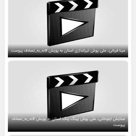
مینا قربانی، ملی پوش تیراندازی استان به پویش #نه_به_تصادف پیوست
ستایش ایلوخانی، ملی پوش پینگ پنگ استان به پویش #نه_به_تصادف
پیوست