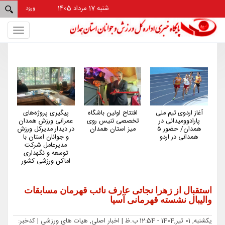
شنبه 17 مرداد 1405
ورود
Toggle
gation
آغاز اردوی تیم ملی
افتتاح اولین باشگاه
پیگیری پروژه‌های
هم
پارادوومیدانی در
تخصصی تنیس روی
عمرانی ورزش همدان
کم‌
همدان/ حضور ۵
میز استان همدان
در دیدار مدیرکل ورزش
کش
همدانی در اردو
و جوانان استان با
مدیرعامل شرکت
توسعه و نگهداری
اماکن ورزشی کشور
استقبال از زهرا نجاتی عارف نائب قهرمان مسابقات
والیبال نشسته قهرمانی آسیا
یکشنبه, 01 تیر,1404 - 12:54 ب.ظ |
اخبار اصلی, هیات های ورزشی
| کدخبر: