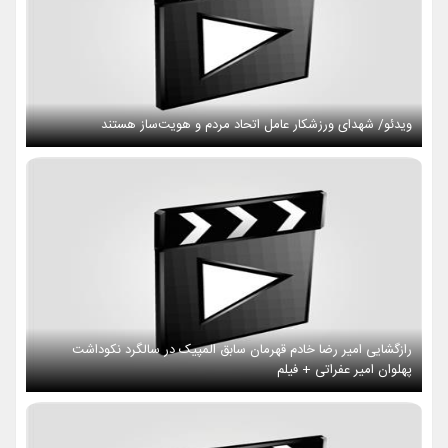
ویدئو/ شهدای ورزشکار عامل اتحاد مردم و هویت‌ساز هستند
رازگشایی امیر رضا خادم قهرمان سابق المپیک در سالگرد نکوداشت
پهلوان امیر عفراتی + فیلم