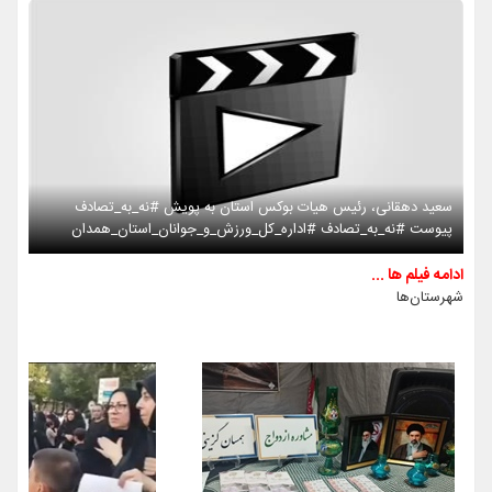
سعید دهقانی، رئیس هیات بوکس استان به پویش #نه_به_تصادف
پیوست #نه_به_تصادف #اداره_کل_ورزش_و_جوانان_استان_همدان
ادامه فیلم ها ...
شهرستان‌ها