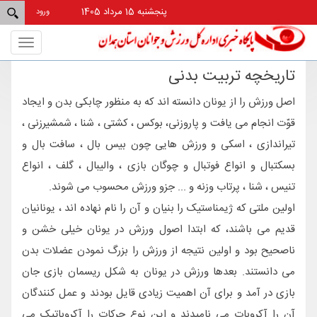
پنجشنبه 15 مرداد 1405
ورود
Toggle
gation
تاریخچه تربیت بدنی
اصل ورزش را از یونان دانسته اند که به منظور چابکی بدن و ایجاد
قوّت انجام می یافت و پاروزنی، بوکس ، کشتی ، شنا ، شمشیرزنی ،
تیراندازی ، اسکی و ورزش هایی چون بیس بال ، سافت بال و
بسکتبال و انواع فوتبال و چوگان بازی ، والیبال ، گلف ، انواع
تنیس ، شنا ، پرتاب وزنه و ... جزو ورزش محسوب می شوند.
اولین ملتی که ژیمناستیک را بنیان و آن را نام نهاده اند ، یونانیان
قدیم می باشند، که ابتدا اصول ورزش در یونان خیلی خشن و
ناصحیح بود و اولین نتیجه از ورزش را بزرگ نمودن عضلات بدن
می دانستند. بعدها ورزش در یونان به شکل ریسمان بازی جان
بازی در آمد و برای آن اهمیت زیادی قایل بودند و عمل کنندگان
آن را آکروبات می نامیدند و این نوع حرکات را آکروباتیک می