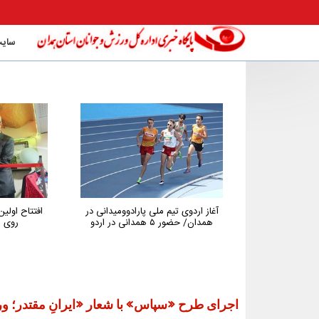
سایت
آغاز اردوی تیم ملی پارادوومیدانی در
افتتاح اول
همدان/ حضور ۵ همدانی در اردو
روی م
اجرای طرح «سپاس» با شعار «ایرانِ مقتدر؛ 