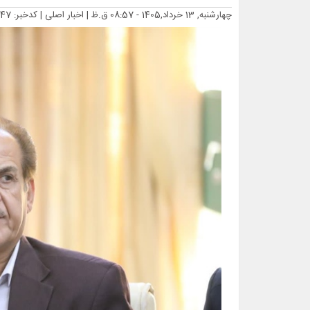
چهارشنبه, 13 خرداد,1405 - 08:57 ق.ظ |
اخبار اصلی
| کدخبر: 17647