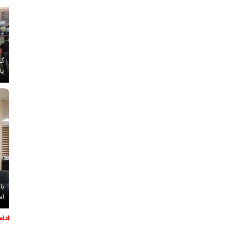
گز
یا
با
اس
ادا