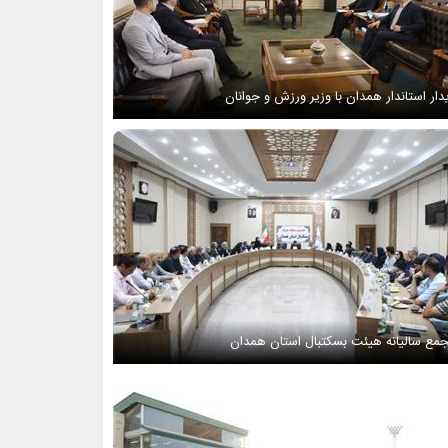
دار استاندار همدان با وزیر ورزش و جوانان
مع سالیانه هیئت بسکتبال استان همدان