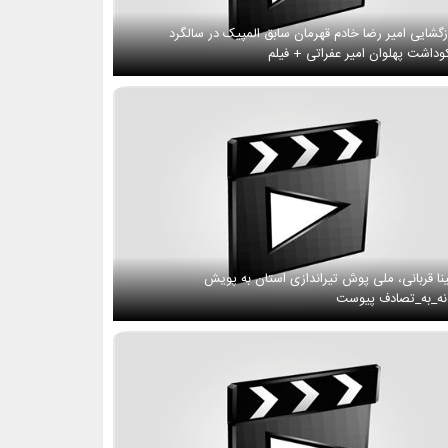
زگشایی امیر رضا خادم قهرمان سابق المپیک در سالگرد
وداشت پهلوان امیر عفراتی + فیلم
نا قربانی، ملی پوش تیراندازی استان به پویش
ه_به_تصادف پیوست