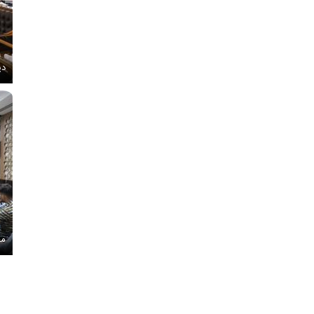
دی
مج