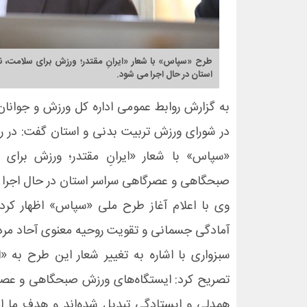
طرح «سپاس» با شعار «ایرانِ مقتدر؛ ورزش برای سلامت،
استان در حال اجرا می شود.
به گزارش روابط عمومی اداره کل ورزش و جوان
در شورای ورزش تربیت بدنی و استان گفت: در را
«سپاس» با شعار «ایرانِ مقتدر؛ ورزش برای
صبحگاهی و عصرگاهی سراسر استان در حال اجرا 
وی با اعلام آغاز طرح ملی «سپاس» اظهار کر
آمادگی جسمانی و تقویت روحیه معنوی آحاد مرد
سبزواری با اشاره به تغییر شعار این طرح به «
تصریح کرد: ایستگاه‌های ورزش صبحگاهی و عصرگا
همدلی و ایستادگی تبدیل شده‌اند و هدف ما ای